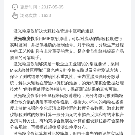
更新时间：2017-05-05
浏览次数：1633
激光粒度仪解决大颗粒在管道中沉积的难题
激光粒度仪
采用MIE散射原理，可以对流动的颗粒粒度进行
实时监测，并提供准确的控制信号。对于粉磨，分级生产过程
中的工艺控制具有非常重要的意义。是企业节能降耗提高产品
质量的可靠助手。
激光粒度仪能够满足一般企业工业测试的常规要求，采用
Mie式散射原理和汇聚光傅立叶变换光路以及分档测试方法，
保证了测试结果的准确性和重复性。全内置湿法循环分散系
统，解决大颗粒在管道中沉积的难题，的无约束拟合数据处理
技术与*的数据处理软件相结合，保证测试结果的真实可靠。
激光粒度仪采用全量程米氏散射理论，充分考虑到被测颗粒
和分散介质的折射率等光学性质，根据大小不同的颗粒在各角
度上散射光强的变化反演出颗粒群的粒度分布数据。激光粒度
仪颗粒测试的数据计算一般分为无约束拟合反演和有约束拟合
反演两种方法。有约束拟合反演在计算前假设颗粒群符合某种
分布规律，再根据该规律反演出粒度分布。
激光粒度仪运算相对比较简单，但由于事先的假设与实际情