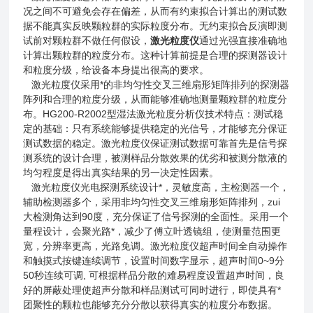
况之间不可避免会存在偏差，从而有约束拟合计算出的测试数
据不能真实反映颗粒群的实际粒度分布。无约束拟合反演即测
试前对颗粒群不做任何假设，
激光粒度仪
通过光强直接准确地
计算出颗粒群的粒度分布。这种计算前提是合理的探测器设计
和粒度分级，给设备本身提出很高的要求。
激光粒度仪采用*的非均匀性交叉三维扇形矩阵排列的探测器
阵列和合理的粒度分级，从而能够准确地测量颗粒群的粒度分
布。HG200-R2002型湿法激光粒度分析仪技术特点：测试稳
定的基础：只有系统能够提供稳定的光信号，才能够充分保证
测试数据的稳定。激光粒度仪保证测试数据可靠首先是信号探
测系统的设计合理，被测样品分散效果的优劣和被测分散液的
均匀程度是得出真实结果的另一决定性因素。
激光粒度仪光电探测系统设计*，灵敏度高，主检测器一个，
辅助检测器多个，采用非均匀性交叉三维扇形矩阵排列，zui
大检测角达到90度，充分保证了信号探测的全面性。采用一个
量程设计，会聚光路*，减少了傅立叶透镜组，使测量范围更
宽，分辨率更高，光路免调。激光粒度仪超声时间全自动操作
和触摸式按键连续调节，设置时间数字显示，超声时间0~9分
50秒连续可调, 可根据样品分散的难易程度设置超声时间，良
好的屏蔽处理使超声分散和样品测试可同时进行，即使具有*
团聚性的颗粒也能够充分分散以获得真实的粒度分布数据。