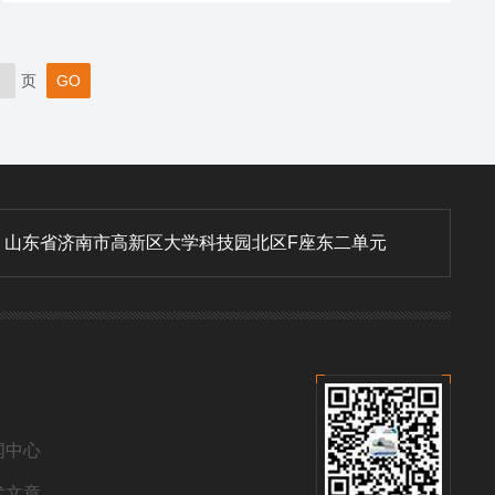
强度分布与颗粒尺寸密切相关——大颗粒产生小角度强散
射，小颗粒则产生大角度弱散射。仪器通过环形光电探测
器阵列捕捉多角度散射信号，结合米氏（Mie）散射理论
页
或夫琅禾费（Fraunhofer）衍射模型，利用反演算法精确
计算出颗粒的粒径分...
：
山东省济南市高新区大学科技园北区F座东二单元
闻中心
术文章