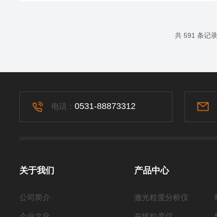
基于布朗运动与光散射的相互作用。当一束激光穿过含有
微小颗粒的样品时，颗粒会因热运动而产生无规则的布朗
运动。这种运动导致散射光的强度随时间发生随机涨落。
共 591 条记
DLS通过检测散射光强度的自相关函数，利用斯托克斯-爱
因斯坦方程计算出颗粒的扩散...
0531-88873312
电话：
关于我们
产品中心
公司简介
激光粒度分析仪
企业文化
在线粒度仪