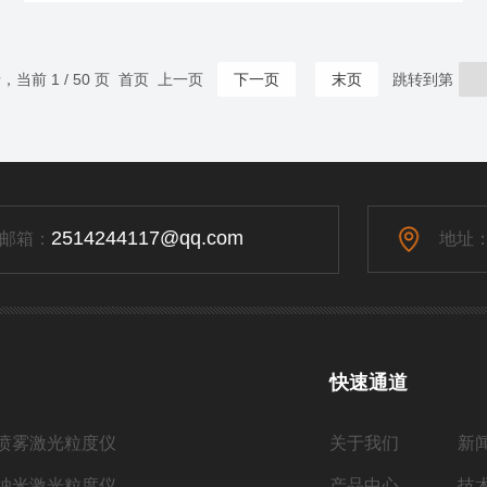
基于布朗运动与光散射的相互作用。当一束激光穿过含有
微小颗粒的样品时，颗粒会因热运动而产生无规则的布朗
运动。这种运动导致散射光的强度随时间发生随机涨落。
录，当前 1 / 50 页 首页 上一页
下一页
末页
跳转到第
DLS通过检测散射光强度的自相关函数，利用斯托克斯-爱
因斯坦方程计算出颗粒的扩散...
2514244117@qq.com
邮箱：
地址
快速通道
喷雾激光粒度仪
关于我们
新
纳米激光粒度仪
产品中心
技