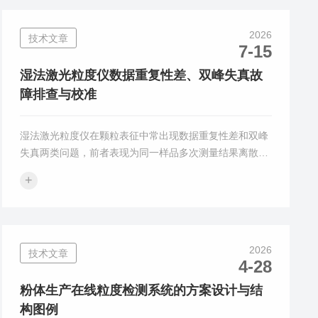
号，结合Mie散射理论（适用于全粒径范围）或夫琅禾费
衍射模型（优化大颗粒测量），可反推出颗粒的粒径分布
2026
技术文章
特征。以下是喷雾激光粒度分析仪其主要应用领域的系统
7-15
解析：1.工业喷嘴与雾化器件研发这是该设备最基础、最
核心的应用场景，直接服务于...
湿法激光粒度仪数据重复性差、双峰失真故
障排查与校准
湿法激光粒度仪在颗粒表征中常出现数据重复性差和双峰
失真两类问题，前者表现为同一样品多次测量结果离散，
后者表现为粒度分布出现虚假双峰。系统排查与正确校准
+
是恢复测量可靠性的核心手段。一、故障成因分析数据重
复性差的常见原因包括：循环泵转速不稳定导致样品池内
颗粒浓度波动；超声分散能量不足使团聚体未被充分打
开，或能量过强将大颗粒打碎，均使测量结果不一致；样
2026
技术文章
品池窗口内表面附着污染物或气泡，造成背景噪声波动，
4-28
影响每次测量的基线一致性。双峰失真则通常源于光学或
算法层面的问题：光束对中不良使散...
粉体生产在线粒度检测系统的方案设计与结
构图例