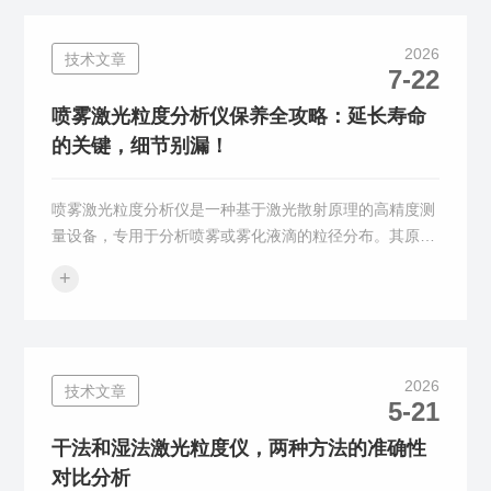
测量散射光的强度和角度分布，利用特定的算法(如Mie散
射理论)计算出颗粒的粒径分布。全自动湿法激光粒度仪
2026
技术文章
其组成部分主要包括以下几个核心模块：1.光学与光电探
7-22
测系统这是仪器的“眼睛”，负责捕捉颗粒的散射光信号：
光源：通常采用半导体激...
喷雾激光粒度分析仪保养全攻略：延长寿命
的关键，细节别漏！
喷雾激光粒度分析仪是一种基于激光散射原理的高精度测
量设备，专用于分析喷雾或雾化液滴的粒径分布。其原理
是当激光束穿过喷雾场时，悬浮的颗粒使激光发生散射，
+
散射光的强度和角度分布与颗粒粒径直接相关。大颗粒散
射光角度小、信号强，小颗粒则相反。通过测量散射光信
号，结合Mie散射理论（适用于全粒径范围）或夫琅禾费
衍射模型（优化大颗粒测量），可反推出颗粒的粒径分布
2026
技术文章
特征。以下是喷雾激光粒度分析仪维护保养指南：1.日常
5-21
维护（每次测试前后）这是保障数据准确性和防止交叉污
染的最关键环节。光学窗口清...
干法和湿法激光粒度仪，两种方法的准确性
对比分析