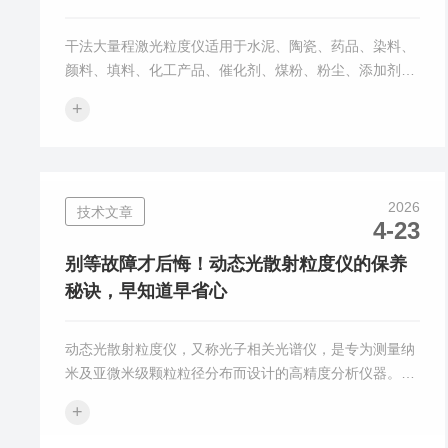
干法大量程激光粒度仪适用于水泥、陶瓷、药品、染料、
颜料、填料、化工产品、催化剂、煤粉、粉尘、添加剂、
农药、石墨、感光材料、燃料、金属与非金属粉末、碳酸
+
钙、高岭土及其他粉体行业，尤其对于在液体中会发生化
学反应、形状变化及损失的如中草药、磁性材料以及分布
比较宽且颗粒较大的粉末行业更具有适用性和实用性。按
干法和湿法两种测试方式，分别对应不同操作：1.湿法测
2026
技术文章
定（适用不溶于水/液体分散剂的样品，常用）‌样品准备‌：
4-23
取少量待测试粉体样品，加入适合的分散介质（一般为去
离子水，特殊样品可选乙...
别等故障才后悔！动态光散射粒度仪的保养
秘诀，早知道早省心
动态光散射粒度仪，又称光子相关光谱仪，是专为测量纳
米及亚微米级颗粒粒径分布而设计的高精度分析仪器。其
核心应用领域涵盖制药、化工、材料科学及生物技术，主
+
要用于表征胶体、蛋白质、聚合物、乳液及纳米悬浮液等
体系中微粒的尺寸大小及其分布宽度。该仪器的基本原理