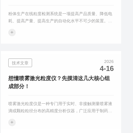
粉体生产在线粒度检测系统是一项提高产品质量、降低电
耗、提高产量、提高生产的自动化水平不可少的装置。系
统采用MIE散射原理，可以对流动的颗粒粒度分布进行实
+
时监测，并提供客户关心的各种粒度数据，是企业节能降
耗的可靠助手。方案设计：1.设计原理：MIE散射理论
（激光法是当前应用范围广的测试方法，测试精度和稳定
性都非常好）2.整机结构：分体式（安装更灵活，通用性
2026
技术文章
更强）3.取样方式：机械式/气压式/文氏管（多种取样方
4-16
式可选，适合绝大多数工厂环境）4.回料方式：机械式/气
压式/自回料（多...
想懂喷雾激光粒度仪？先摸清这几大核心组
成部分！
喷雾激光粒度仪是一种专门用于实时、非接触测量喷雾液
滴或颗粒粒径分布的高精度分析仪器，广泛应用于制药、
农业、环保、能源、材料科学及消防等领域。其核心原理
+
基于激光散射（衍射）理论：当一束平行激光穿过喷雾场
时，其中的液滴或颗粒会使光发生散射，散射光的角度与