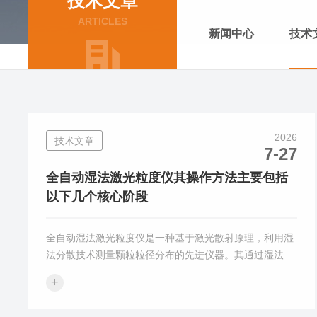
技术文章
ARTICLES
新闻中心
技术
2026
技术文章
7-27
全自动湿法激光粒度仪其操作方法主要包括
以下几个核心阶段
全自动湿法激光粒度仪是一种基于激光散射原理，利用湿
法分散技术测量颗粒粒径分布的先进仪器。其通过湿法分
散系统将待测颗粒均匀分散在液体介质中，激光束照射到
+
这些悬浮的颗粒上，颗粒会向各个方向散射光。散射光的
强度和角度分布与颗粒的粒径密切相关。仪器通过接收并