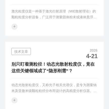
激光粒度仪‌是一种基于‌激光衍射原理‌（MIE散射理论）的
颗粒粒度分析设备，广泛用于测量固体粉末或液体悬浮液
中颗粒的粒径分布（如D10、D50、D90），在材料、化
+
工、制药、新能源等领域具有核心应用价值。干法激光粒
度仪适用于水泥、陶瓷、药品、染料、颜料、填料、化工
产品、催化剂、煤粉、粉尘、添加剂、农药、石墨、感光
材料、燃料、金属与非金属粉末、碳酸钙、高岭土及其他
2026
技术文章
粉体行业，尤其对于在液体中会发生化学反应、形状变化
4-21
及损失的如中草药、磁性材料以及分布比较宽且颗粒较大
的粉末行业更具适...
别只盯着测粒径！动态光散射粒度仪，竟在
这些关键领域成了“隐形刚需”？
动态光散射粒度仪，又称光子相关光谱仪，是专为测量纳
米及亚微米级颗粒粒径分布而设计的高精度分析仪器。其
核心应用领域涵盖制药、化工、材料科学及生物技术，主
+
要用于表征胶体、蛋白质、聚合物、乳液及纳米悬浮液等
体系中微粒的尺寸大小及其分布宽度。该仪器的基本原理