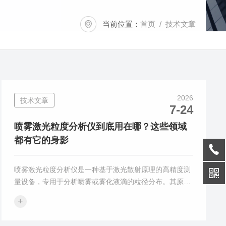
当前位置：
首页
/ 技术文章
2026
技术文章
7-24
喷雾激光粒度分析仪到底用在哪？这些领域
都有它的身影
喷雾激光粒度分析仪是一种基于激光散射原理的高精度测
量设备，专用于分析喷雾或雾化液滴的粒径分布。其原理
是当激光束穿过喷雾场时，悬浮的颗粒使激光发生散射，
+
散射光的强度和角度分布与颗粒粒径直接相关。大颗粒散
射光角度小、信号强，小颗粒则相反。通过测量散射光信