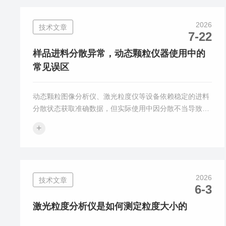
测量散射光的强度和角度分布，利用特定的算法(如Mie散
射理论)计算出颗粒的粒径分布。全自动湿法激光粒度仪
2026
技术文章
其操作方法主要包括以下几个核心阶段：一、样品准备与
7-22
分散介质选择样品形态确认：确认待测样品适用于湿法测
试(如悬浮液、乳液或干粉)...
样品进料分散异常，动态颗粒仪器使用中的
常见误区
动态颗粒图像分析仪、激光粒度仪等设备依赖稳定的进料
分散状态获取准确数据，但实际使用中因分散不当导致的
测量偏差极为普遍。以下梳理进料分散异常的典型表现、
+
常见误区及解决策略。一、误区一：分散介质选择随意，
忽略样品匹配不少操作者惯性选用水或乙醇作为分散介
质，未考虑样品表面性质。亲水性颗粒在水中自然分散，
但疏水性颗粒（如聚四氟乙烯粉末、部分有机颜料）在水
2026
技术文章
中因表面张力作用极易团聚，直接测试将得到虚假的大粒
6-3
径结果。正确做法是根据样品表面特性选择匹配介质：疏
水性样品宜用表面活性剂水溶液或有...
激光粒度分析仪是如何测定粒度大小的