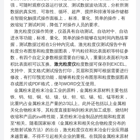
强，可随时观察仪器运行状况、测试数据波动清况，分析所测
数据的真实性、可靠性、循环、超声、搅拌和排液等操作键都
在智能化触摸式操作面板上， 标准、量化、简单的操作，有
效缩短了测试时间，降低了对操作人员的要求。
激光粒度仪操作简便，仪器具有自动测试、自动对中、自动
进水等功能，标准、量化、简单的操作能够在短时间内熟练掌
握，测试数据过程在1分钟内完成。激光粒度仪测试报告中有
粒度分布图形和粒度数据图表，平均粒径和比表面积等特征参
数，有四个自定义参数根据需要自行输入，重量比表面积与体
积比表面积可以互换。
激光粒度仪
粒度数据可保存到EXCEL。
支持中、英文格式测试报告打印，页眉和页脚可根据需要进行
修改，有打印预览功能，能够将粒度分布图形和粒度数据图表
存成图片或PDF格式，便与WORD交互使用。
金属粉末是粉末冶金工业的原料，金属粉末原材料主要包括
铁、钨、钼、铜、钴、镍、钛、钽、铝、锡、铅、锰等粉末，
比重约占金属粉末总产量的2/3以上。此外还包括以上金属相
关化合物粉末等。其粒度直接影响到粉末的加工成形、烧结时
收缩和产品的zui终性能，某些粉末冶金制品的性能和粒度甚
至*相关。随着国家标准《金属粉末和相关化合物粒度分布的
光散射试验方法》的出台，激光粒度仪在粉末冶金行业应用越
来越普遍。不得不引起相关企业的重视。在我国金属粉末原材