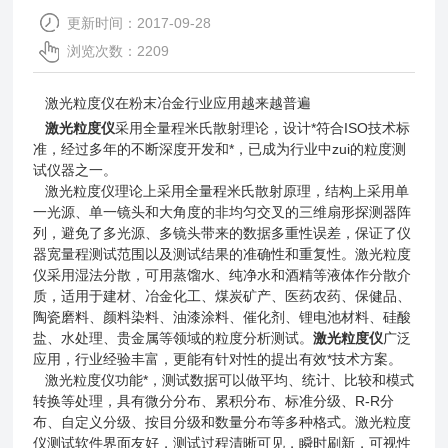
更新时间：2017-09-28
浏览次数：2209
激光粒度仪在粉末冶金行业应用越来越普遍
激光粒度仪
采用全量程米氏散射理论，设计*符合ISO技术标
准，经过多年的不断深度开发和*，已成为行业中zui的粒度测
试仪器之一。
激光粒度仪理论上采用全量程米氏散射原理，结构上采用单
一光源、单一镜头和大角度的非均匀交叉的三维扇形探测器阵
列，避免了多光源、多镜头带来的数据多重性误差，保证了仪
器宽量程测试范围以及测试结果的准确性和重复性。激光粒度
仪采用湿法分散，可用蒸馏水、纯净水和酒精等液体作分散介
质，适用于建材、冶金化工、煤炭矿产、医药农药、保健品、
陶瓷磨料、颜料染料、油漆涂料、催化剂、锂电池材料、硅酸
盐、水处理、贵金属等领域的粒度分析测试。
激光粒度仪
广泛
应用，行业经验丰富，更能有针对性的提出有效*技术方案。
激光粒度仪功能*，测试数据可以做平均、统计、比较和模式
转换等处理，具有微分分布、累积分布、标准分级、R-R分
布、自定义分级、按目分级和数量分布等多种格式。激光粒度
仪测试软件界面友好，测试过程清晰可见，瞬时刷新，可视性