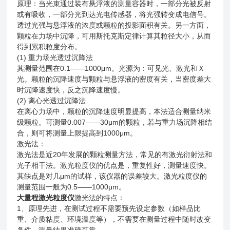
原理：当光束通过装有悬浮液的测量容器时，一部分光被反射
或有吸收，一部分光到达光电传感器，将光强转变成电信号。
透过光强与悬浮液的浓度或颗粒的投影面积有关。另一方面，
颗粒在力场中沉降，可用斯托克斯定律计算其粒径大小，从而
得到累积粒度分布。
(1) 重力场光透过沉降法
其测量范围在0.1——1000μm。光源为：可见光、激光和Ｘ
光。颗粒的沉降速度与颗粒与悬浮液的密度有关，当密度差大
时沉降速度快，反之沉降速度慢。
(2) 离心光透过沉降法
在离心力场中，颗粒的沉降速度明显提高，本法适合测量纳米
级颗粒。可测量0.007——30μm的颗粒，若与重力场沉降相结
合，则可将测量上限提高到1000μm。
激光法：
激光法是近20年发展的颗粒测量方法，常见的有激光衍射法和
光子相干法。激光粒度仪的优点是，重复性好，测量速度快。
其缺点是对几μm的试样，该仪器的误差较大。激光粒度仪的
测量范围一般为0.5——1000μm。
大量程激光粒度仪
激光法的特点：
1、原理先进，在测试过程不需要预先设定参数（如样品比
重、介质粘度、环境温度等），不需要在测量过程中随时改变