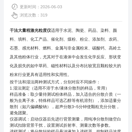
更新时间：2026-06-03
浏览次数：319
干法大量程激光粒度仪
适用于水泥、陶瓷、药品、染料、颜
料、填料、化工产品、催化剂、煤粉、粉尘、添加剂、农药、
石墨、感光材料、燃料、金属与非金属粉末、碳酸钙、高岭土
及其他粉体行业，尤其对于在液体中会发生化学反应、形状变
化及损失的如中草药、磁性材料以及分布比较宽且颗粒较大的
粉末行业更具有适用性和实用性。
按干法和湿法两种测试方式，分别对应不同操作：
1.湿法测定（适用不溶于水/液体分散剂的样品，常用）
‌样品准备‌：取少量待测试粉体样品，加入适合的分散介质（一
般为去离子水，特殊样品可选乙醇等有机溶剂），添加适量分
散剂（如六偏磷酸钠），超声分散3~5分钟使颗粒充分分散，
避免团聚。
‌仪器调试‌：启动仪器后先进行背景测量，用纯净分散剂做空白
测试扣除背景干扰，设置测试折射率、测量次数等参数。
‌进样测试‌：将分散好的样品悬浊液加入进样器，控制样品浓度