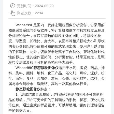
更新时间：2024-05-20
浏览次数：2294
Winner99E是国内一代静态颗粒图像分析设备，它采用的
图像采集系统与分析软件，将计算机图像学与颗粒粒度及粒形
分析理论结合，在获得清晰的颗粒图像的同时，将颗粒的粒
度、球型度、长径比、庞大率、表面率等相关颗粒大小和形状
的表征参数以特征值和分布的形式呈现出来，使用户可以详细
的了解颗粒。此外，该款仪器还赋予了自动化、智能化能时代
性的标志、使其操作更简便、分析更智能、结果更稳定，是颗
粒粒度测试及粒形分析的搭档和得力助手。
Winner99C
静态颗粒图像仪
适用于水泥、陶瓷、药品、涂
料、染料、颜料、填料、化工产品、催化剂、煤粉、泥砂、粉
尘、面粉、食品、添加剂、农药、石墨、感光材料、燃料、金
属与非金属粉末、碳酸钙、高岭土及其他粉体行业。
静态颗粒图像仪
特点：
1、测试结果直观易懂：进行颗粒检测的同时还可观测样
品的形貌，用户可更全面的了解颗粒的形貌、状态、变化过程
等信息。通过直观的样品图片，可以帮助用户更好的理解报告
中的数据含义。