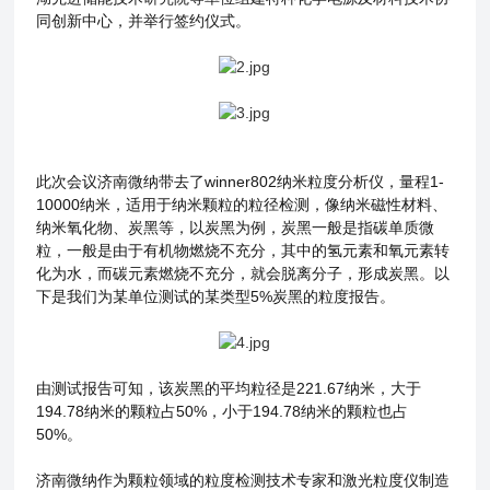
同创新中心，并举行签约仪式。
winner802
1-
此次会议济南微纳带去了
纳米粒度分析仪，量程
10000
纳米，适用于纳米颗粒的粒径检测，像纳米磁性材料、
纳米氧化物、炭黑等，以炭黑为例，炭黑一般是指碳单质微
粒，一般是由于有机物燃烧不充分，其中的氢元素和氧元素转
化为水，而碳元素燃烧不充分，就会脱离分子，形成炭黑。以
5%
下是我们为某单位测试的某类型
炭黑的粒度报告。
221.67
由测试报告可知，该炭黑的平均粒径是
纳米，大于
194.78
50%
194.78
纳米的颗粒占
，小于
纳米的颗粒也占
50%
。
济南微纳作为颗粒领域的粒度检测技术专家和激光粒度仪制造