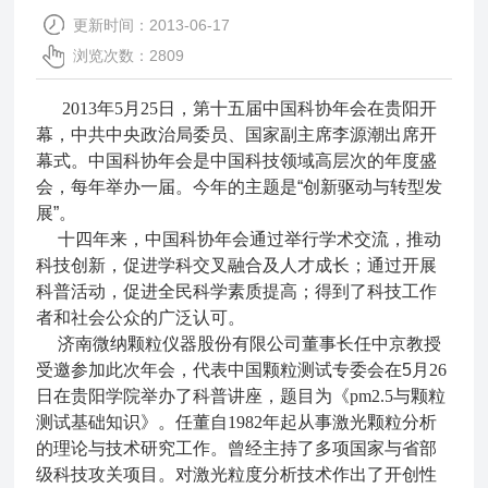
更新时间：2013-06-17
浏览次数：2809
2013
年
5
月
25
日，第十五届中国科协年会在贵阳开
幕，中共中央政治局委员、国家副主席李源潮出席开
幕式。中国科协年会是中国科技领域高层次的年度盛
会，每年举办一届。今年的主题是
“
创新驱动与转型发
展
”
。
十四年来，中国科协年会通过举行学术交流，推动
科技创新，促进学科交叉融合及人才成长；通过开展
科普活动，促进全民科学素质提高；得到了科技工作
者和社会公众的广泛认可
。
济南微纳颗粒仪器股份有限公司董事长任中京教授
受邀参加此次年会，
代表中国颗粒测试专委会
在
5
月
26
日在贵阳学院举办
了
科普讲座，题目
为
《
pm2.5
与颗粒
测试基础知识》
。任董
自
1982
年起从事激光颗粒分析
的理论与技术研究工作。曾经主持了多项国家与省部
级科技攻关项目。对激光粒度分析技术作出了开创性