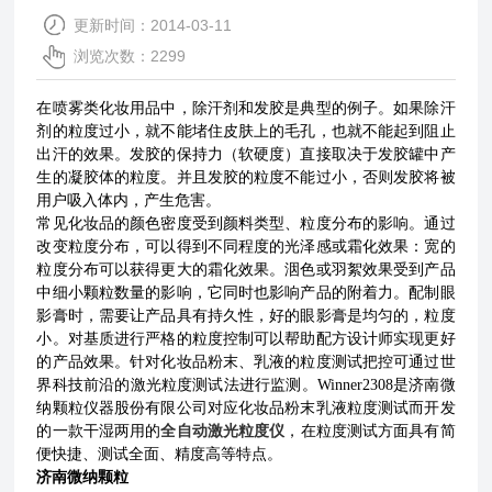
更新时间：2014-03-11
浏览次数：2299
在喷雾类化妆用品中，除汗剂和发胶是典型的例子。如果除汗
剂的粒度过小，就不能堵住皮肤上的毛孔，也就不能起到阻止
出汗的效果。发胶的保持力（软硬度）直接取决于发胶罐中产
生的凝胶体的粒度。并且发胶的粒度不能过小，否则发胶将被
用户吸入体内，产生危害。
常见化妆品的颜色密度受到颜料类型、粒度分布的影响。通过
改变粒度分布，可以得到不同程度的光泽感或霜化效果：宽的
粒度分布可以获得更大的霜化效果。洇色或羽絮效果受到产品
中细小颗粒数量的影响，它同时也影响产品的附着力。配制眼
影膏时，需要让产品具有持久性，好的眼影膏是均匀的，粒度
小。对基质进行严格的粒度控制可以帮助配方设计师实现更好
的产品效果。
针对化妆品粉末、乳液的粒度测试把控可通过世
界科技前沿的激光粒度测试法进行监测。Winner2308是济南微
纳颗粒仪器股份有限公司对应化妆品粉末乳液粒度测试而开发
的一款干湿两用的
全自动激光粒度仪
，
在粒度测试方面具有简
便快捷、测试全面、精度高等特点。
济南微纳颗粒