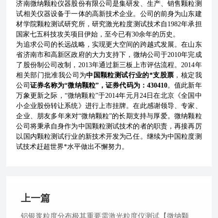
济南微纳颗粒仪器股份有限公司是集研发、生产、销售颗粒测
试相关仪器设备于一体的高新技术企业。公司的前身为山东建
材学院颗粒测试研究所，研究激光粒度测试技术自1982年承担
国家七五科技攻关项目伊始，至今已有30余年的历史。
为追求公司的长远战略，实现更大空间的跨越式发展。在山东
省济南市和高新区政府的大力支持下，微纳公司于2010年完成
了股份制公司改制，2013年通过新三板上市评估流程。2014年
相关部门批准我公司为
中国颗粒测试行业的*支股票
，核定我
公司
证券名称为“微纳颗粒”，证券代码为：430410
。值此新年
万象更新之际，“微纳颗粒”于
2014年
元月24日在北京《全国中
小企业股份转让系统》进行上市挂牌。在此感谢领导、专家、
企业、朋友多年来对“微纳颗粒”的长期支持与厚爱。
微纳颗粒
公司将秉承自身作为中国颗粒测试技术的者的职责，再接再厉
以国内颗粒测试行业的新技术开发为己任。继续为中国粒度测
试技术赶超世界*水平做出不懈努力。
上一篇
铝银浆粒度分布极其重要需激光粒度仪测试【微纳颗