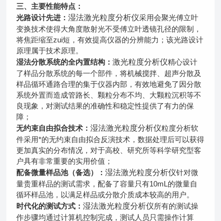
三、主要性能特点：
湿法激光粒度分析仪
光路设计先进：
采用会聚光傅立叶
变换技术使得大角度散射光不受傅立叶透镜孔径的限制，
将焦距缩至zui短，有效提高仪器的分辨能力；该光路设计
原理属于技术原理。
激光粒度分析仪
湿法分散系统的全内置结构：
精心设计
了样品分散系统的每一个部件，将机械搅拌、超声分散及
样品循环通路合理的集于仪器内部，有效地避免了因分散
系统外置而造成管路长、颗粒分布不均、大颗粒沉积等不
良现象，对测试结果的准确性和稳定性提供了有力的保
障；
湿法激光粒度分析仪
无约束自由拟合技术：
粒度分析软
件采用*的无约束自由拟合反演技术，数据处理后可以获得
更加真实的分布情况，对于高校、研究所等科学研究型客
户具有非常重要的实用价值；
湿法激光粒度分析仪
配备微量样品池（备选）：
针对微
量贵重样品的测试需求，配备了容量只有10mL的微量自
循环样品池，以满足样品或分散介质成本较高的用户。
湿法激光粒度分析仪
时代化的测试方式：
所有的测试操
作步骤均通过计算机控制完成，测试人员只需操作计算