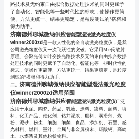
路技术及无约束自由拟合数据处理技术的同时更赋予
了自动化、智能化等一些时代性的标志，使操作更简
便、方法更统一、结果更稳定，是粒度测试的*搭档和
得力助手。
济南德州聊城微纳供应
智能型湿法激光粒度仪
winner2000zd
是一款人性化的全自动激光粒度仪，是我
公司激光粒度仪又一次飞跃性的突破。它采用Mie氏散射
原理、会聚光傅立叶变换光路技术及无约束自由拟合数据
处理技术的同时更赋予了自动化、智能化等一些时代性的
标志，使操作更简便、方法更统一、结果更稳定，是粒度
测试的*搭档和得力助手。
济南德州聊城微纳供应
智能型湿法激光粒度
二。
仪
winner2000zd适用范围
济南德州聊城微纳供应
智能型湿法激光粒度仪
广泛
应用于水泥、陶瓷、药品、乳液、涂料、染料、颜料、填
料、化工产品、催化剂、钻井泥浆、磨料、润滑剂、煤
粉、泥砂、粉尘、细胞、细菌、食品、添加剂、
石墨、感
光材料、燃料、墨汁、金属与非金属粉末、碳酸钙、高岭
土、水煤浆及其他粉状物料。