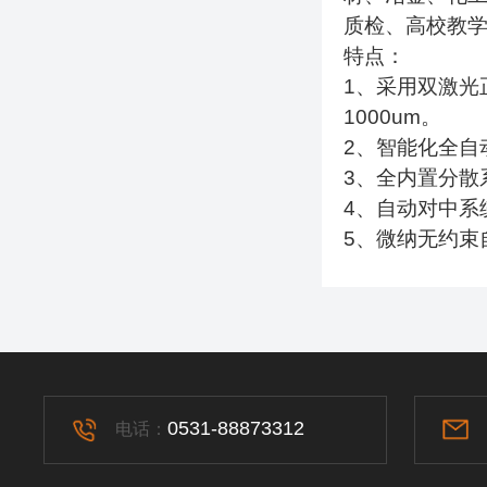
质检、高校教
特点：
1
、采用双激光
1000um
。
2
、智能化全自
3
、全内置分散
4
、自动对中系
5
、微纳无约束
0531-88873312
电话：