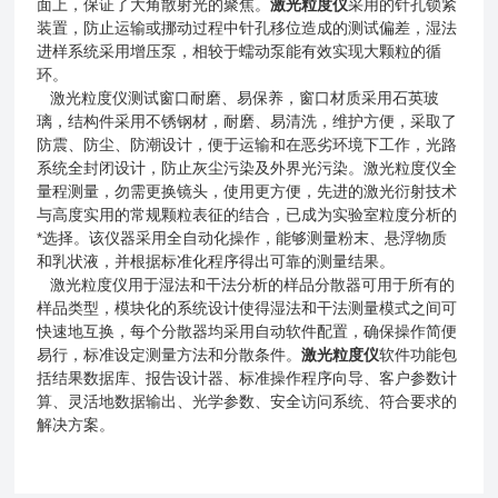
面上，保证了大角散射光的聚焦。
激光粒度仪
采用的针孔锁紧
装置，防止运输或挪动过程中针孔移位造成的测试偏差，湿法
进样系统采用增压泵，相较于蠕动泵能有效实现大颗粒的循
环。
激光粒度仪测试窗口耐磨、易保养，窗口材质采用石英玻
璃，结构件采用不锈钢材，耐磨、易清洗，维护方便，采取了
防震、防尘、防潮设计，便于运输和在恶劣环境下工作，光路
系统全封闭设计，防止灰尘污染及外界光污染。激光粒度仪全
量程测量，勿需更换镜头，使用更方便，先进的激光衍射技术
与高度实用的常规颗粒表征的结合，已成为实验室粒度分析的
*选择。该仪器采用全自动化操作，能够测量粉末、悬浮物质
和乳状液，并根据标准化程序得出可靠的测量结果。
激光粒度仪用于湿法和干法分析的样品分散器可用于所有的
样品类型，模块化的系统设计使得湿法和干法测量模式之间可
快速地互换，每个分散器均采用自动软件配置，确保操作简便
易行，标准设定测量方法和分散条件。
激光粒度仪
软件功能包
括结果数据库、报告设计器、标准操作程序向导、客户参数计
算、灵活地数据输出、光学参数、安全访问系统、符合要求的
解决方案。