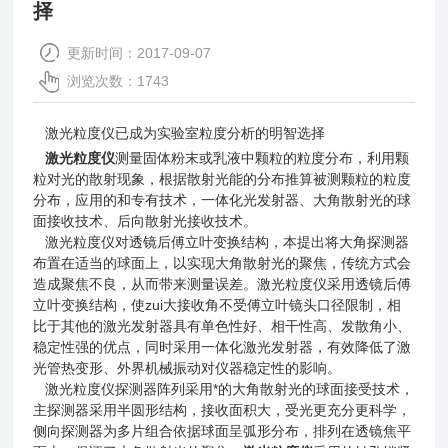
择
更新时间：2017-09-07
浏览次数：1743
激光粒度仪已成为实验室粒度分析的明智选择
激光粒度仪
测量固体粉末或乳液中颗粒的粒度分布，利用颗
粒对光的散射现象，根据散射光能的分布推算被测颗粒的粒度
分布，应用的和专有技术，一体化光发射器、大角散射光的球
面接收技术、后向散射光接收技术。
激光粒度仪对透镜后傅立叶变换结构，本提出将大角探测器
布置在适当的球面上，以实现大角散射光的聚焦，传统方式会
造成聚焦不良，从而带来测量误差。激光粒度仪采用透镜后傅
立叶变换结构，使zui大接收角不受傅立叶镜头口径限制，相
比于其他的激光发射器具有单色性好、相干性高、发散角小、
稳定性强的优点，同时采用一体化激光发射器，有效降低了激
光管热变形、外界机械振动对仪器稳定性的影响。
激光粒度仪探测器阵列采用*的大角散射光的球面接受技术，
主探测器采用半圆形结构，接收面积大，受光更充分更科学，
侧向探测器为多片组合依据球面呈弧形分布，排列在透镜焦平