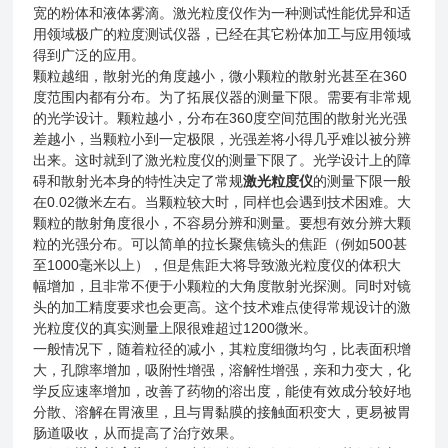
宽的粉体和液体雾滴。激光粒度仪作为一种测试性能优异和适
用领域极广的粒度测试仪器，已经在其它粉体加工与应用领域
得到广泛的应用。
颗粒越细，散射光的角度越小，微小颗粒的散射光甚至在360
度范围内都有分布。为了拓展仪器的测量下限。需要有非常规
的光学设计。颗粒越小，分布在360度空间范围的散射光光强
差越小，当颗粒小到一定极限，光强差将小得几乎难以被分辨
出来。这时就到了激光粒度仪的测量下限了。光学设计上的障
碍和散射光本身的特性决定了常规
激光粒度仪
的测量下限一般
在0.02微米左右。当颗粒较大时，同样也会遇到技术困难。大
颗粒的散射角度很小，不容易分辨和测量。要想有效分辨大颗
粒的光强分布。可以简单的拉长聚焦镜头的焦距（例如500甚
至1000毫米以上），但是焦距大将导致激光粒度仪的体积大
幅增加，且非常不便于小颗粒的大角度散射光探测。同时对镜
头的加工精度要求也会更高。这个技术难点使得常规设计的激
光粒度仪的真实测量上限很难超过1200微米。
一般情况下，随着粒径的减小，其粒度细微均匀，比表面积增
大，孔隙率增加，吸附性增强，溶解性增强，亲和力变大，化
学反应速率增加，改善了药物的溶出度，能使有效成分较好地
分散、溶解在胃液里，且与胃黏膜的接触面积变大，更易被胃
肠道吸收，从而提高了治疗效果。