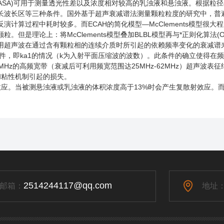
SA)可用于测量透光性差以及浓度相对较高的乳浊液和悬浊液。根据粒
长波长区等三种条件。国外基于超声衰减谱法测量颗粒粒度的研究中，普遍
演计算过程中耗时较多。而ECAH的简化模型—McClements模型很大程
粒。但是理论上：将McClements模型叠加BLBL模型再与*正则化算法
声波在通过含有颗粒相的连续介质时所引起的依赖频率变化的衰减谱来测量
件，即ka1的情况（k为入射平面压缩波的波数）。此条件的确立使得在
Hz的高频宽带（衰减后可利用频宽范围达25MHz-62MHz）超声波表征纳米
粘性机制引起的损失。
。当被测悬浊液或乳浊液的体积浓度高于13%时会产生复散射效应。而
2514244117@qq.com
邮箱：
地址