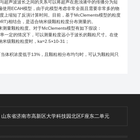
径与超声波波长之间的关系可以将超声在悬浊液中的传播分为短
使用ECAH模型，由于此模型考虑非常全面且需要非常多的物
度上缩短了反演计算时间。目前，基于McClements模型的粒度
(ORT)相结合，是适合纳米级颗粒粒度分布测量的。
颗粒粒度。对于McClements模型有如下假设：
频率一定的情况下，可以测量粒度远小于波长的颗粒尺寸。在使
级颗粒粒度时，ka≈2.5×10-31；
当体积浓度低于13%，且颗粒相分布均匀时，可认为颗粒间只
：
山东省济南市高新区大学科技园北区F座东二单元