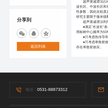
超声衰减谱法(UA
波长区、中波长区和
性参数，因此在粒度反
研究主要限于微米级颗
分享到
超声衰减谱法利用超
●满足“长波长”条
用标称中心频率为50M
●只考虑热传导和
●只考虑单散射效应
返回列表
存在单散射效应。
0531-88873312
电话：