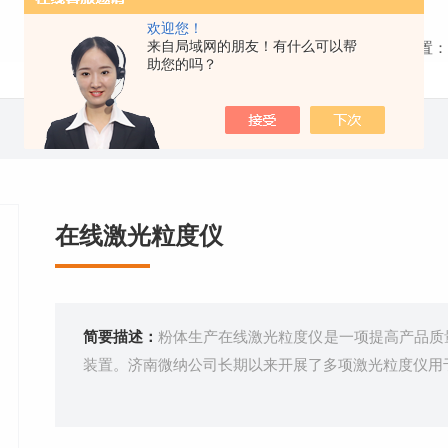
欢迎您！
来自局域网的朋友！有什么可以帮
当前位置：
助您的吗？
在线激光粒度仪
简要描述：
粉体生产在线激光粒度仪是一项提高产品质
装置。济南微纳公司长期以来开展了多项激光粒度仪用