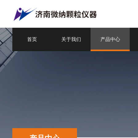
首页
关于我们
产品中心