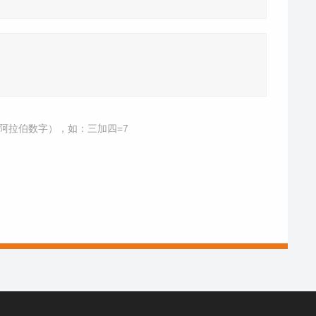
阿拉伯数字），如：三加四=7