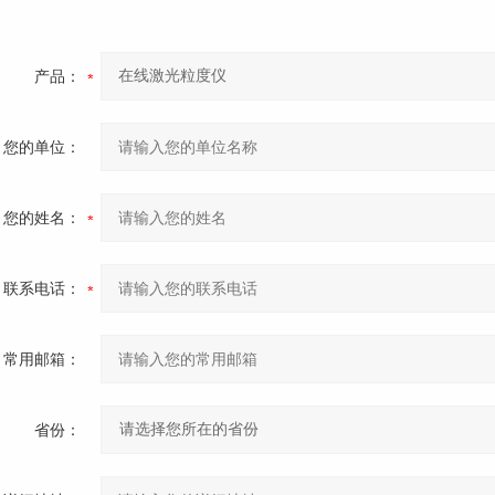
产品：
您的单位：
您的姓名：
联系电话：
常用邮箱：
省份：